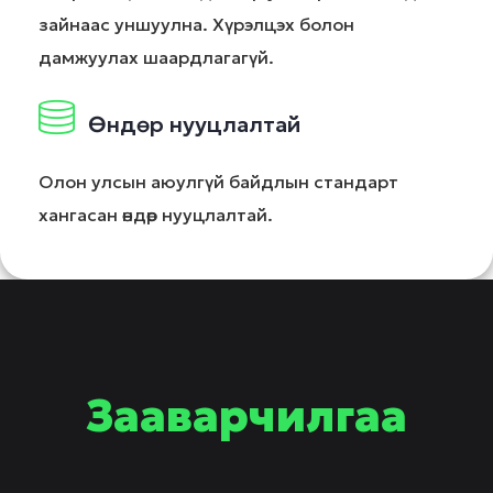
зайнаас уншуулна. Хүрэлцэх болон
дамжуулах шаардлагагүй.
Өндөр нууцлалтай
Олон улсын аюулгүй байдлын стандарт
хангасан өндөр нууцлалтай.
Зааварчилгаа