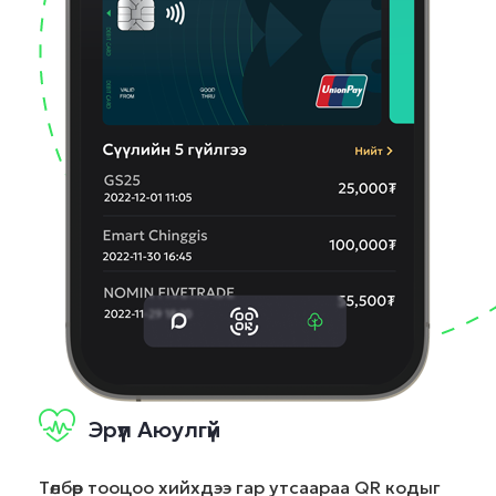
Эрүүл Аюулгүй
Төлбөр тооцоо хийхдээ гар утсаараа QR кодыг