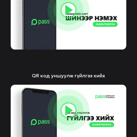
QR код уншуулж гүйлгээ хийх