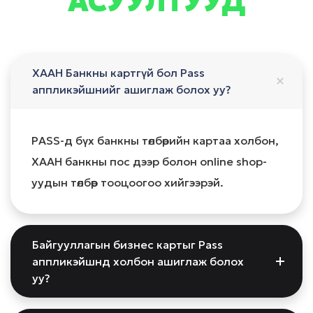
АСУУЛТУУД
ХААН Банкны картгүй бол Pass
аппликэйшнийг ашиглаж болох уу?
PASS-д бүх банкны төлбөрийн картаа холбон,
ХААН банкны пос дээр болон online shop-
уудын төлбөр тооцоогоо хийгээрэй.
Байгууллагын бизнес картыг Pass
аппликэйшнд холбон ашиглаж болох
уу?