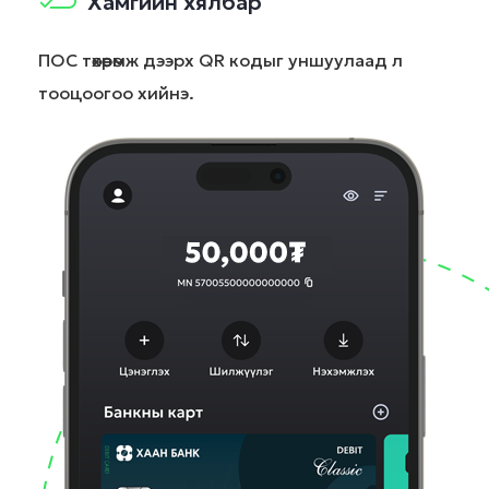
Хамгийн хялбар
ПОС төхөөрөмж дээрх QR кодыг уншуулаад л
тооцоогоо хийнэ.