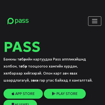
PASS
Банкны төлбөрийн картуудаа Pass аппликэйшнд
холбон, төлбөр тооцоогоо хамгийн хурдан,
хялбараар хийгээрэй. Олон карт авч явах
шаардлагагүй, зөвхөн гар утас байхад л хангалттай.
APP STORE
PLAY STORE
HUAWEI