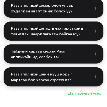
Pass аппликэйшнээр олон улсад
худалдан авалт хийж болох уу?
Pass аппликэйшн ашиглах гар утсанд
тавигдах шаардлага гэж байгаа юу?
Төлбөрийн картаа хэрхэн Pass
аппликэйшнд холбох вэ?
Pass аппликэйшний нууц кодыг
мартсан бол хэрхэн сэргээх вэ?
Дэлгэрэнгүй үзэх