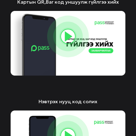
Картын QR,Bar код уншуулж гүйлгээ хийх
Нэвтрэх нууц код солих