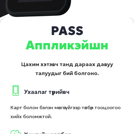
PASS
Аппликэйшн
Цахим хэтэвч танд дараах давуу
талуудыг бий болгоно.
Ухаалаг түрийвч
Карт болон бэлэн мөнгөгүйгээр төлбөр тооцоогоо
хийх боломжтой.