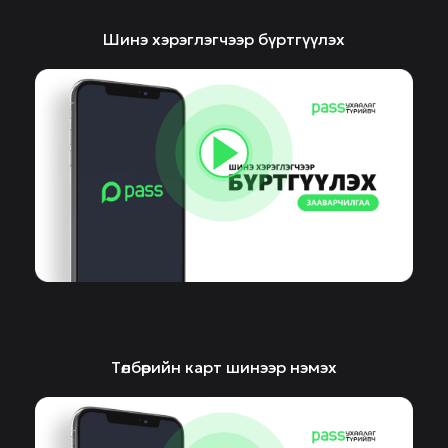
Шинэ хэрэглэгчээр бүртгүүлэх
Төлбөрийн карт шинээр нэмэх